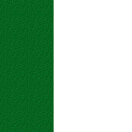
TOMATE CHERRY
ZANAHORI
VERDURAS
VERDURAS
ZARZAMORAS
ZAPALLO 
FRUTAS /
FRUTOS / V
MEDITERRÁNEAS
VERDURAS SECAS
VAINITAS
ABARROTES
FRUTOS / V