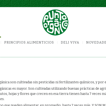
PRINCIPIOS ALIMENTICIOS
DELI VIVA
NOVEDAD
nica son cultivadas sin pesticidas ni fertilizantes químicos, y por e
rgánicas es mayor. Son cultivadas utilizando buenas prácticas de agr
utos, hojas y flores que crecen en esa tierra tienen hasta 7 veces m
es.
ino que pueden alimentar, en promedio, hasta 7 veces más. Y SON