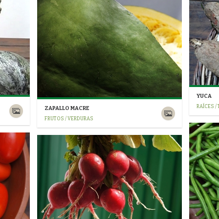
YUCA
RAÍCES /
ZAPALLO MACRE
FRUTOS / VERDURAS